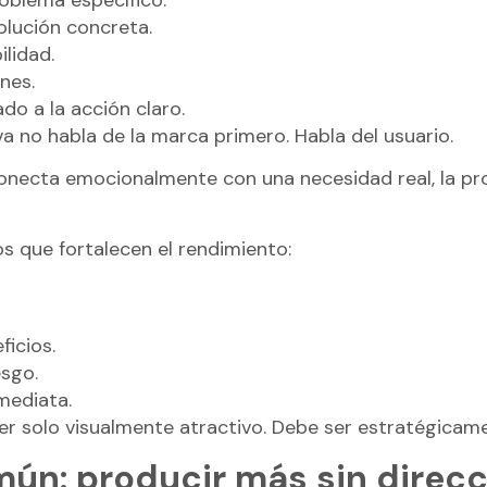
olución concreta.
ilidad.
nes.
ado a la acción claro.
va no habla de la marca primero. Habla del usuario.
onecta emocionalmente con una necesidad real, la pr
os que fortalecen el rendimiento:
ficios.
esgo.
nmediata.
ser solo visualmente atractivo. Debe ser estratégicam
mún: producir más sin direc